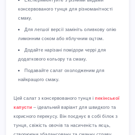
консервованого тунця для різноманітності
смаку.
Для легшої версії замініть оливкову олію
лимонним соком або яблучним оцтом.
Додайте нарізані помідори черрі для
додаткового кольору та смаку.
Подавайте салат охолодженим для
найкращого смаку.
Цей салат з консервованого тунця і
пекінської
капусти
– ідеальний варіант для швидкого та
корисного перекусу. Він поєднує в собі білок з
тунця, свіжість овочів та насиченість яєць,
створюючи збалансовану та смачну страву.