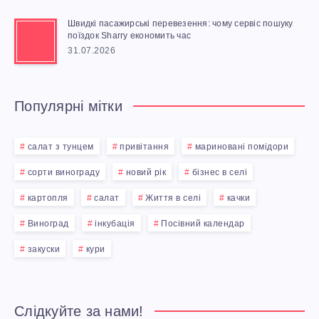
Швидкі пасажирські перевезення: чому сервіс пошуку
поїздок Sharry економить час
31.07.2026
Популярні мітки
салат з тунцем
привітання
мариновані помідори
сорти винограду
новий рік
бізнес в селі
картопля
салат
Життя в селі
качки
Виноград
інкубація
Посівний календар
закуски
кури
Слідкуйте за нами!