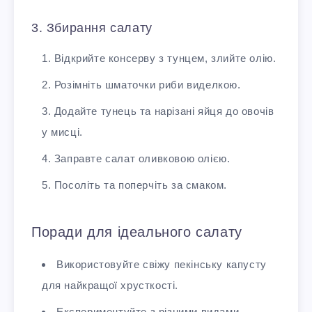
3. Збирання салату
Відкрийте консерву з тунцем, злийте олію.
Розімніть шматочки риби виделкою.
Додайте тунець та нарізані яйця до овочів
у мисці.
Заправте салат оливковою олією.
Посоліть та поперчіть за смаком.
Поради для ідеального салату
Використовуйте свіжу пекінську капусту
для найкращої хрусткості.
Експериментуйте з різними видами