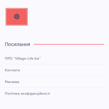
P
i
n
t
e
Посилання
r
e
ПРО “Village-Life.biz”
s
Контакти
t
P
Реклама
i
n
i
Політика конфіденційності
t
!