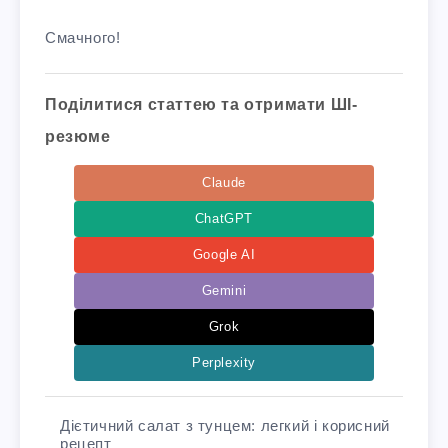
Смачного!
Поділитися статтею та отримати ШІ-
резюме
Claude
ChatGPT
Google AI
Gemini
Grok
Perplexity
Дієтичний салат з тунцем: легкий і корисний
рецепт