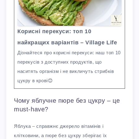
Корисні перекуси: топ 10
найкращих варіантів – Village Life
Дізнайтеся про корисні перекуси: наш топ 10
перекусів з доступних продуктів, що
наситять організм і не викличуть стрибків
цукру в крові😊
Чому яблучне пюре без цукру – це
must-have?
Яблука – справжнє джерело вітамінів і
клітковини, а пюре без цукру зберігає їх