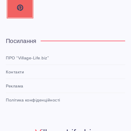
P
i
n
t
e
Посилання
r
e
ПРО “Village-Life.biz”
s
Контакти
t
P
Реклама
i
n
i
Політика конфіденційності
t
!