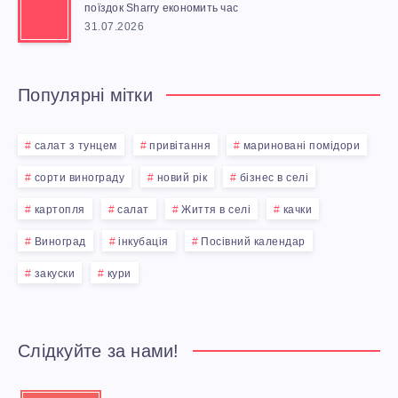
поїздок Sharry економить час
31.07.2026
Популярні мітки
салат з тунцем
привітання
мариновані помідори
сорти винограду
новий рік
бізнес в селі
картопля
салат
Життя в селі
качки
Виноград
інкубація
Посівний календар
закуски
кури
Слідкуйте за нами!