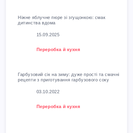
Ніжне яблучне пюре зі згущонкою: смак
дитинства вдома
Дата
15.09.2025
У зв'язку з тим, що
Переробка й кухня
Гарбузовий сік на зиму: дуже прості та смачні
рецепти з приготування гарбузового соку
Дата
03.10.2022
У зв'язку з тим, що
Переробка й кухня