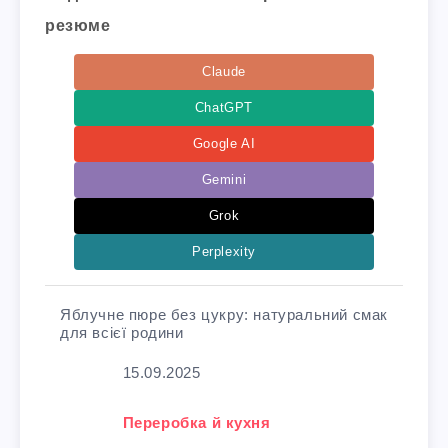
резюме
Claude
ChatGPT
Google AI
Gemini
Grok
Perplexity
Яблучне пюре без цукру: натуральний смак
для всієї родини
Дата
15.09.2025
У зв'язку з тим, що
Переробка й кухня