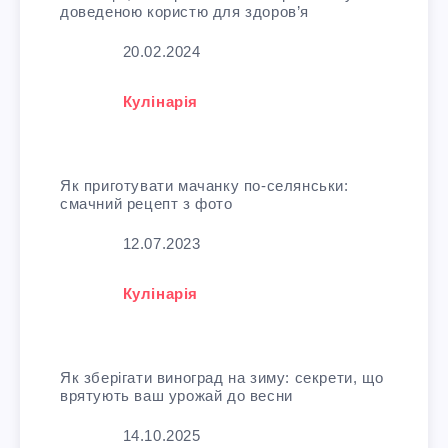
доведеною користю для здоров’я
Дата
20.02.2024
У зв'язку з тим, що
Кулінарія
Як приготувати мачанку по-селянськи:
смачний рецепт з фото
Дата
12.07.2023
У зв'язку з тим, що
Кулінарія
Як зберігати виноград на зиму: секрети, що
врятують ваш урожай до весни
Дата
14.10.2025