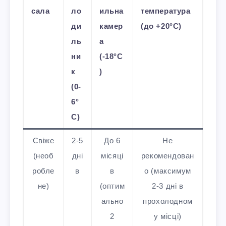
сала
ло
ильна
температура
ди
камер
(до +20°C)
ль
а
ни
(-18°C
к
)
(0-
6°
C)
Свіже
2-5
До 6
Не
(необ
дні
місяці
рекомендован
робле
в
в
о (максимум
не)
(оптим
2-3 дні в
ально
прохолодном
2
у місці)