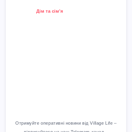
У зв'язку з тим, що
Дім та сім'я
Отримуйте оперативні новини від Village Life –
підписуйтеся на наш Telegram-канал –