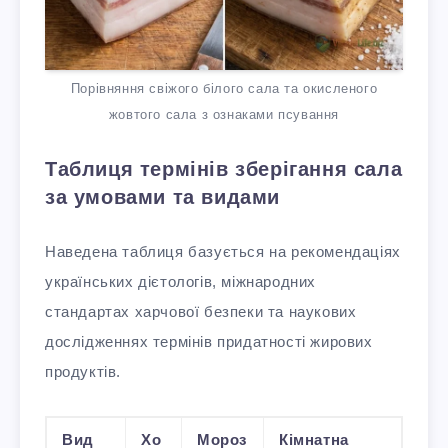
Порівняння свіжого білого сала та окисленого
жовтого сала з ознаками псування
Таблиця термінів зберігання сала
за умовами та видами
Наведена таблиця базується на рекомендаціях
українських дієтологів, міжнародних
стандартах харчової безпеки та наукових
дослідженнях термінів придатності жирових
продуктів.
Вид
Хо
Мороз
Кімнатна