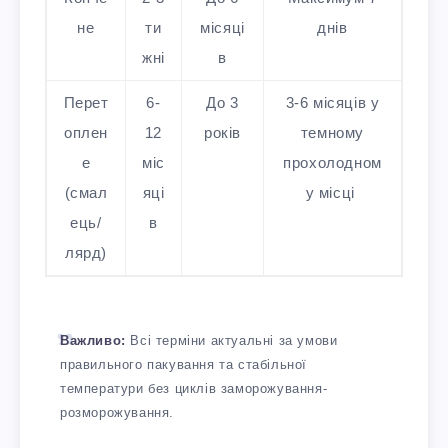
не
ти
місяці
днів
жні
в
Перет
6-
До 3
3-6 місяців у
оплен
12
років
темному
е
міс
прохолодном
(смал
яці
у місці
ець/
в
лярд)
Важливо:
Всі терміни актуальні за умови
правильного пакування та стабільної
температури без циклів заморожування-
розморожування.