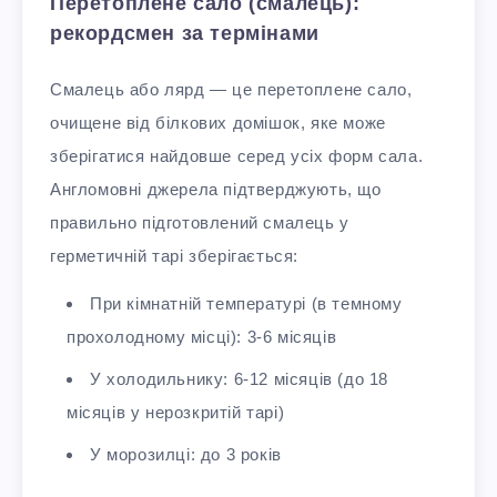
Перетоплене сало (смалець):
рекордсмен за термінами
Смалець або лярд — це перетоплене сало,
очищене від білкових домішок, яке може
зберігатися найдовше серед усіх форм сала.
Англомовні джерела підтверджують, що
правильно підготовлений смалець у
герметичній тарі зберігається:
При кімнатній температурі (в темному
прохолодному місці): 3-6 місяців
У холодильнику: 6-12 місяців (до 18
місяців у нерозкритій тарі)
У морозилці: до 3 років