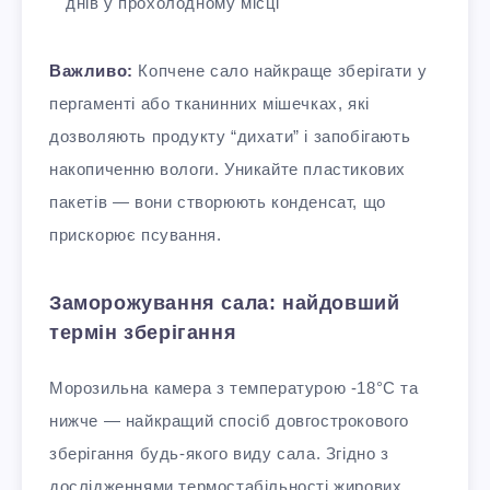
днів у прохолодному місці
Важливо:
Копчене сало найкраще зберігати у
пергаменті або тканинних мішечках, які
дозволяють продукту “дихати” і запобігають
накопиченню вологи. Уникайте пластикових
пакетів — вони створюють конденсат, що
прискорює псування.
Заморожування сала: найдовший
термін зберігання
Морозильна камера з температурою -18°C та
нижче — найкращий спосіб довгострокового
зберігання будь-якого виду сала. Згідно з
дослідженнями термостабільності жирових