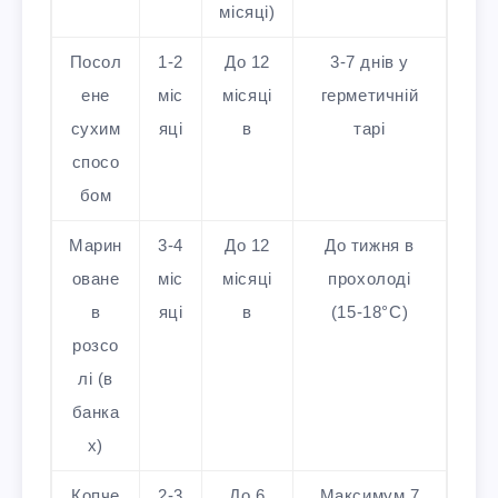
місяці)
Посол
1-2
До 12
3-7 днів у
ене
міс
місяці
герметичній
сухим
яці
в
тарі
спосо
бом
Марин
3-4
До 12
До тижня в
оване
міс
місяці
прохолоді
в
яці
в
(15-18°C)
розсо
лі (в
банка
х)
Копче
2-3
До 6
Максимум 7