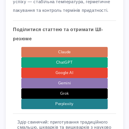
успіху — стабільна температура, герметичне
пакування та контроль термінів придатності.
Поділитися статтею та отримати ШІ-
резюме
Claude
ChatGPT
Google AI
Gemini
Grok
Perplexity
Здір свинячий: приготування традиційного
смальцю, шкварків та вишкварків з науково