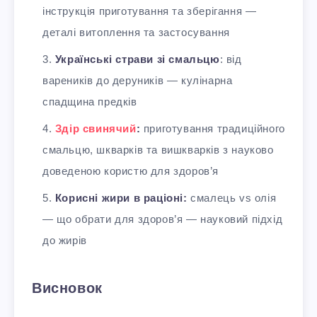
інструкція приготування та зберігання —
деталі витоплення та застосування
Українські страви зі смальцю
: від
вареників до деруників — кулінарна
спадщина предків
Здір свинячий
:
приготування традиційного
смальцю, шкварків та вишкварків з науково
доведеною користю для здоров’я
Корисні жири в раціоні:
смалець vs олія
— що обрати для здоров’я — науковий підхід
до жирів
Висновок