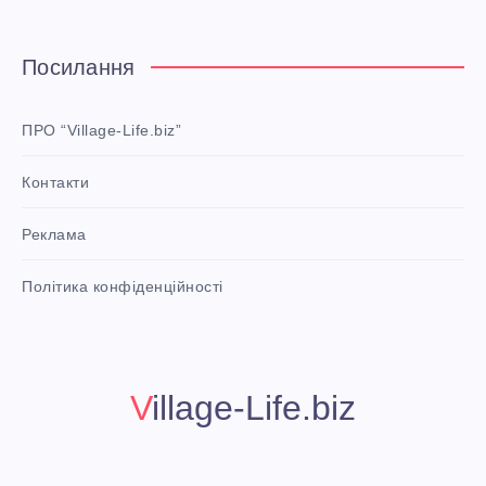
t
e
Посилання
r
e
ПРО “Village-Life.biz”
s
Контакти
t
P
Реклама
i
n
i
Політика конфіденційності
t
!
Village-Life.biz