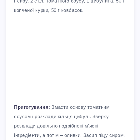
г сиру, 2 ст.л. томатного соусу, 1 цибулина, 50 г
копченої курки, 50 г ковбасок.
Приготування:
Змасти основу томатним
соусом і розклади кільця цибулі. Зверху
розклади довільно подрібнені м’ясні
інгредієнти, а потім – оливки. Засип піцу сиром.