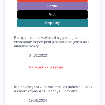
Gemini
Grok
Perplexity
Бистра піца на майонезі в духовці та на
сковороді: перевірені домашні рецепти для
швидкої вечері
Дата
04.02.2023
У зв'язку з тим, що
Переробка й кухня
Що приготувати на мангалі: 20 найсмачніших і
цікавих страв для незабутнього літа
Дата
19.08.2024