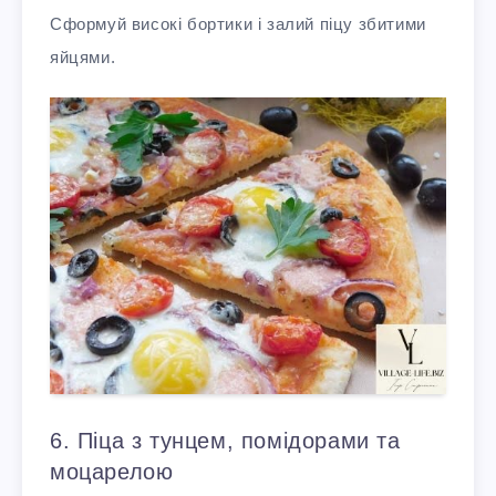
Сформуй високі бортики і залий піцу збитими
яйцями.
6. Піца з тунцем, помідорами та
моцарелою