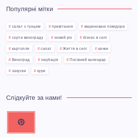
Популярні мітки
салат з тунцем
привітання
мариновані помідори
сорти винограду
новий рік
бізнес в селі
картопля
салат
Життя в селі
качки
Виноград
інкубація
Посівний календар
закуски
кури
Слідкуйте за нами!
P
i
n