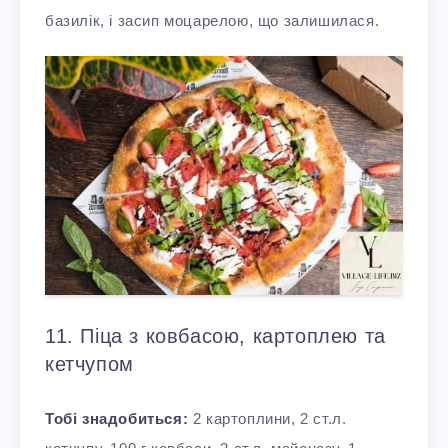
базилік, і засип моцарелою, що залишилася.
11. Піца з ковбасою, картоплею та
кетчупом
Тобі знадобиться:
2 картоплини, 2 ст.л.