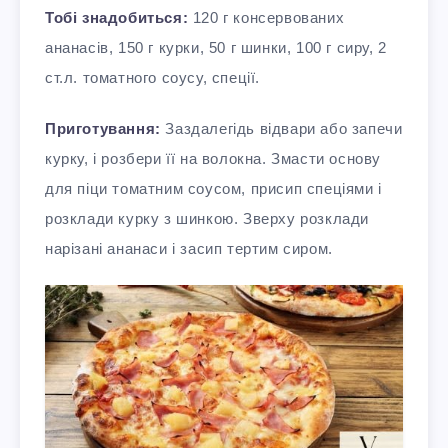
Тобі знадобиться:
120 г консервованих
ананасів, 150 г курки, 50 г шинки, 100 г сиру, 2
ст.л. томатного соусу, спеції.
Приготування:
Заздалегідь відвари або запечи
курку, і розбери її на волокна. Змасти основу
для піци томатним соусом, присип спеціями і
розклади курку з шинкою. Зверху розклади
нарізані ананаси і засип тертим сиром.