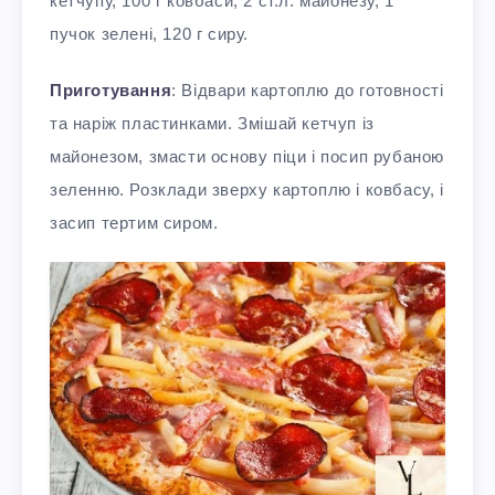
кетчупу, 100 г ковбаси, 2 ст.л. майонезу, 1
пучок зелені, 120 г сиру.
Приготування
: Відвари картоплю до готовності
та наріж пластинками. Змішай кетчуп із
майонезом, змасти основу піци і посип рубаною
зеленню. Розклади зверху картоплю і ковбасу, і
засип тертим сиром.