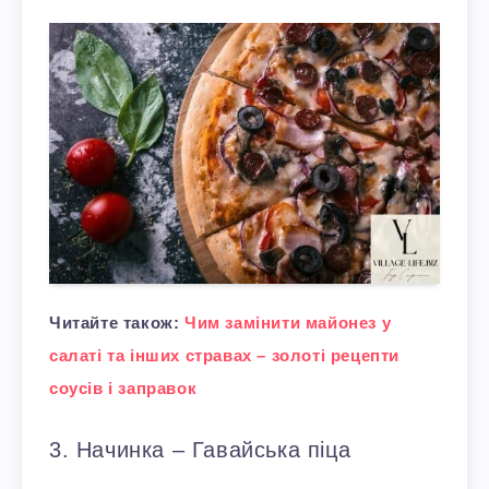
Читайте також:
Чим замінити майонез у
салаті та інших стравах – золоті рецепти
соусів і заправок
3. Начинка – Гавайська піца