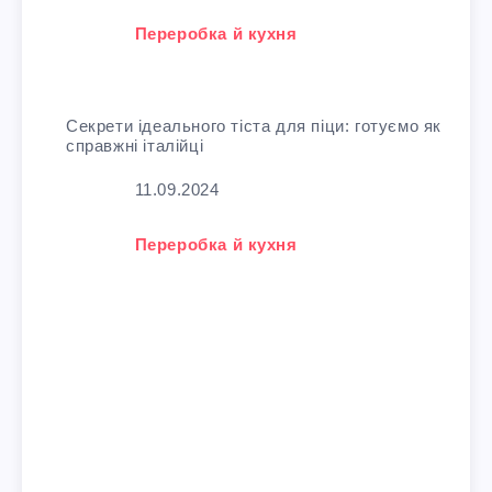
У зв'язку з тим, що
Переробка й кухня
Секрети ідеального тіста для піци: готуємо як
справжні італійці
Дата
11.09.2024
У зв'язку з тим, що
Переробка й кухня