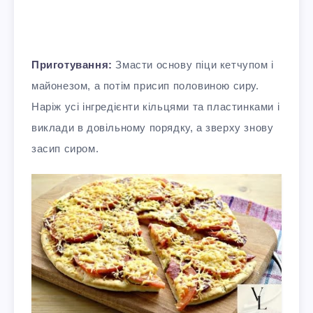
Приготування:
Змасти основу піци кетчупом і
майонезом, а потім присип половиною сиру.
Наріж усі інгредієнти кільцями та пластинками і
виклади в довільному порядку, а зверху знову
засип сиром.