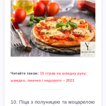
Читайте також:
15 страв на швидку руку:
швидко, смачно і недорого – 2023
10. Піца з полуницею та моцарелою