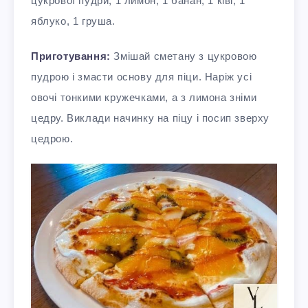
цукрової пудри, 1 лимон, 1 банан, 1 ківі, 1
яблуко, 1 груша.
Приготування:
Змішай сметану з цукровою
пудрою і змасти основу для піци. Наріж усі
овочі тонкими кружечками, а з лимона зніми
цедру. Виклади начинку на піцу і посип зверху
цедрою.