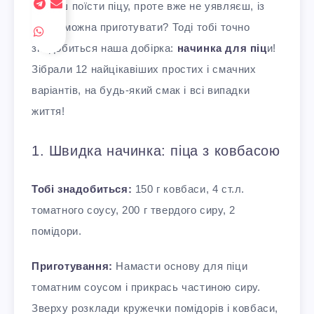
Любиш поїсти піцу, проте вже не уявляєш, із
чим її можна приготувати? Тоді тобі точно
знадобиться наша добірка:
начинка для піц
и!
Зібрали 12 найцікавіших простих і смачних
варіантів, на будь-який смак і всі випадки
життя!
1. Швидка начинка: піца з ковбасою
Тобі знадобиться:
150 г ковбаси, 4 ст.л.
томатного соусу, 200 г твердого сиру, 2
помідори.
Приготування:
Намасти основу для піци
томатним соусом і прикрась частиною сиру.
Зверху розклади кружечки помідорів і ковбаси,