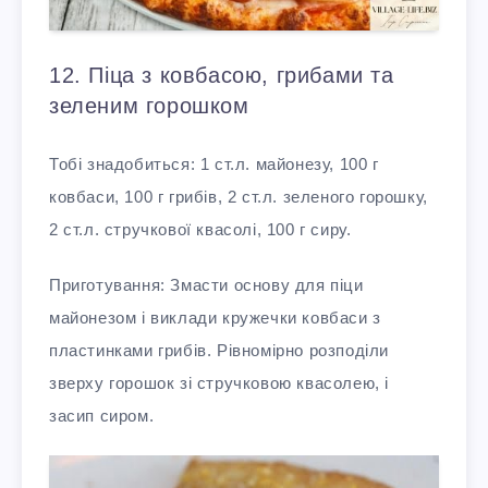
12. Піца з ковбасою, грибами та
зеленим горошком
Тобі знадобиться: 1 ст.л. майонезу, 100 г
ковбаси, 100 г грибів, 2 ст.л. зеленого горошку,
2 ст.л. стручкової квасолі, 100 г сиру.
Приготування: Змасти основу для піци
майонезом і виклади кружечки ковбаси з
пластинками грибів. Рівномірно розподіли
зверху горошок зі стручковою квасолею, і
засип сиром.