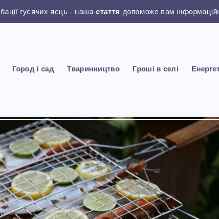
убації гусячих яєць - наша
стаття
допоможе вам інформаційн
Город і сад
Тваринництво
Гроші в селі
Енерге