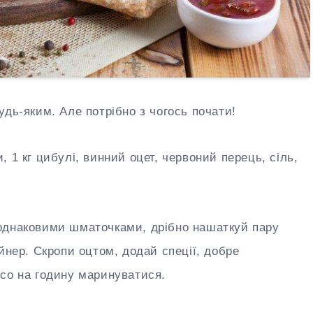
удь-яким. Але потрібно з чогось почати!
, 1 кг цибулі, винний оцет, червоний перець, сіль,
однаковими шматочками, дрібно нашаткуй пару
йнер. Скропи оцтом, додай спеції, добре
со на годину маринуватися.