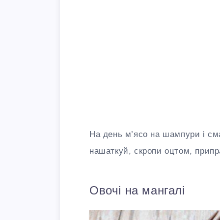
На день м’ясо на шампури і см
нашаткуй, скропи оцтом, припр
Овочі на мангалі