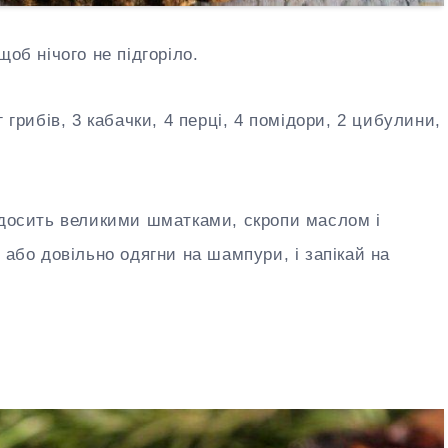
щоб нічого не підгоріло.
 грибів, 3 кабачки, 4 перці, 4 помідори, 2 цибулини,
і досить великими шматками, скропи маслом і
 або довільно одягни на шампури, і запікай на