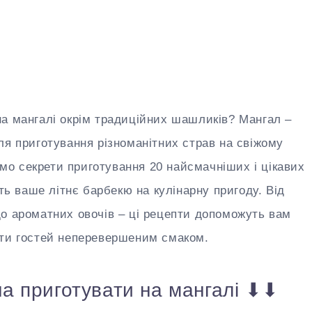
а мангалі окрім традиційних шашликів? Мангал –
ля приготування різноманітних страв на свіжому
иємо секрети приготування 20 найсмачніших і цікавих
ять ваше літнє барбекю на кулінарну пригоду. Від
о ароматних овочів – ці рецепти допоможуть вам
ити гостей неперевершеним смаком.
а приготувати на мангалі ⬇⬇