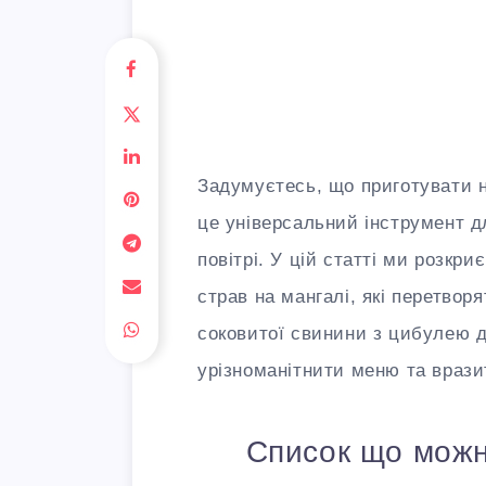
Задумуєтесь, що приготувати н
це універсальний інструмент д
повітрі. У цій статті ми розкр
страв на мангалі, які перетвор
соковитої свинини з цибулею д
урізноманітнити меню та враз
Список що можн