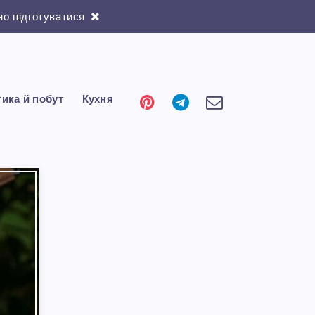
о підготуватися
тика й побут
Кухня