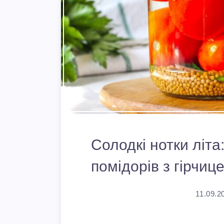
Солодкі нотки літ
помідорів з гірчиц
11.09.2