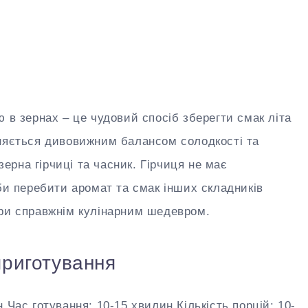
 в зернах – це чудовий спосіб зберегти смак літа
зняється дивовижним балансом солодкості та
 зерна гірчиці та часник. Гірчиця не має
 би перебити аромат та смак інших складників
ори справжнім кулінарним шедевром.
 приготування
 Час готування: 10-15 хвилин Кількість порцій: 10-