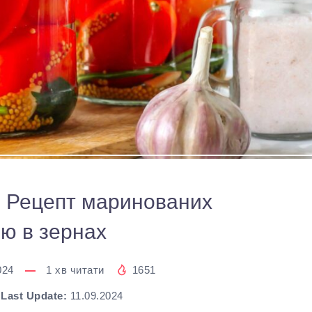
а: Рецепт маринованих
ею в зернах
024
1
хв читати
1651
Last Update:
11.09.2024