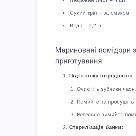
Лавровий лист – 4 шт.
Сухий кріп – за смаком
Вода – 1,2 л
Мариновані помідори з
приготування
Підготовка інгредієнтів:
Очистіть зубчики часни
Помийте та просушіть л
Ретельно вимийте помі
Стерилізація банки: