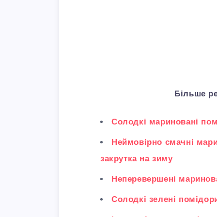
Більше р
Солодкі мариновані пом
Неймовірно смачні мари
закрутка на зиму
Неперевершені маринова
Солодкі зелені помідори