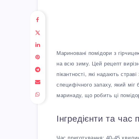
Мариновані помідори з гірчицею
на всю зиму. Цей рецепт вирі
пікантності, які надають страві
специфічного запаху, який міг
маринаду, що робить ці помід
Інгредієнти та час
Час приготування: 40-45 хвилин