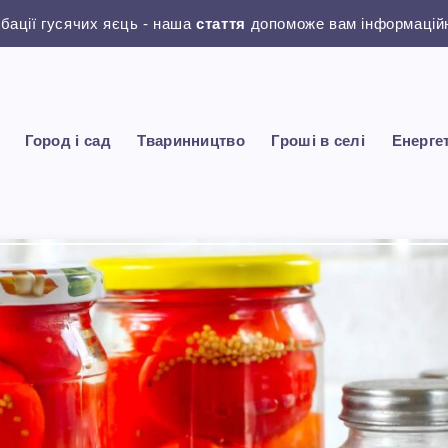
убації гусячих яєць - наша
стаття
допоможе вам інформаційн
Город і сад
Тваринництво
Гроші в селі
Енерге