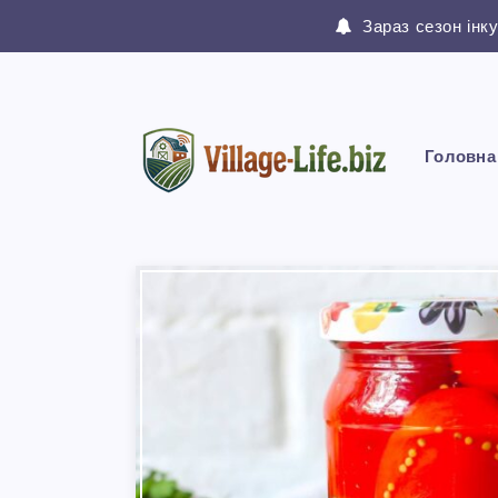
Зараз сезон інк
Головна