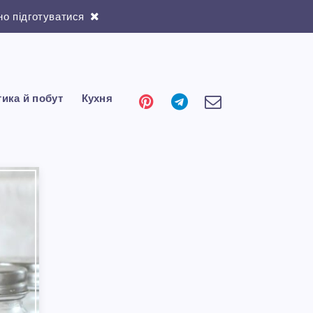
о підготуватися
тика й побут
Кухня