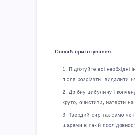
Спосіб приготування:
Підготуйте всі необхідні 
після розрізати, видалити н
Дрібну цибулину і копчен
круто, очистити, натерти на 
Твердий сир так само як і
шарами в такій послідовност