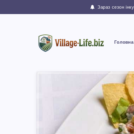
Зараз сезон інк
Головна