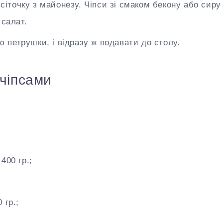
сіточку з майонезу. Чіпси зі смаком бекону або сиру
салат.
ю петрушки, і відразу ж подавати до столу.
 чіпсами
400 гр.;
 гр.;