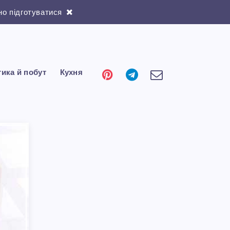
о підготуватися
тика й побут
Кухня