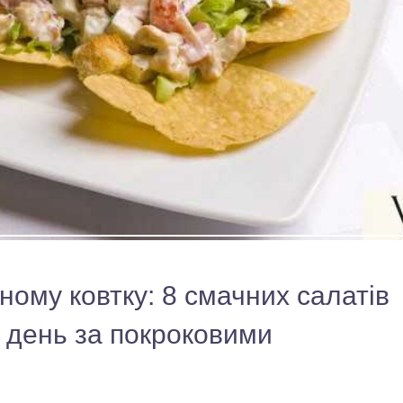
ному ковтку: 8 смачних салатів
н день за покроковими