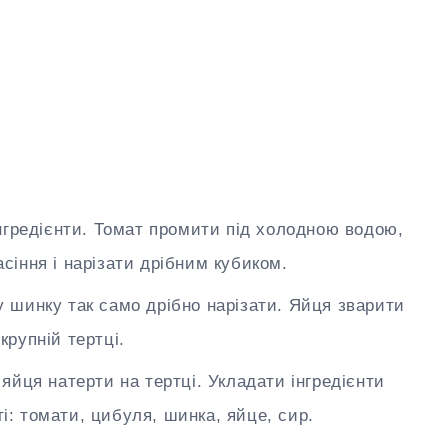
інгредієнти. Томат промити під холодною водою,
асіння і нарізати дрібним кубиком.
у шинку так само дрібно нарізати. Яйця зварити
крупній тертці.
 яйця натерти на тертці. Укладати інгредієнти
і: томати, цибуля, шинка, яйце, сир.