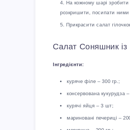
На кожному шарі зробити 
розкришити, посипати ними 
Прикрасити салат гілочко
Салат Соняшник із
Інгредієнти:
куряче філе – 300 гр.;
консервована кукурудза – 
курячі яйця – 3 шт;
мариновані печериці – 200