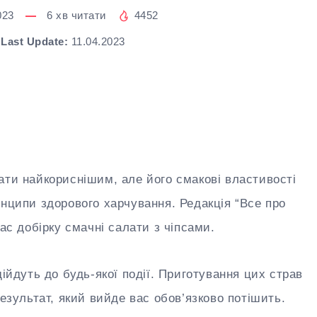
023
6
хв читати
4452
Last Update:
11.04.2023
ати найкориснішим, але його смакові властивості
инципи здорового харчування. Редакція “Все про
вас добірку смачні салати з чіпсами.
дійдуть до будь-якої події. Приготування цих страв
результат, який вийде вас обов’язково потішить.