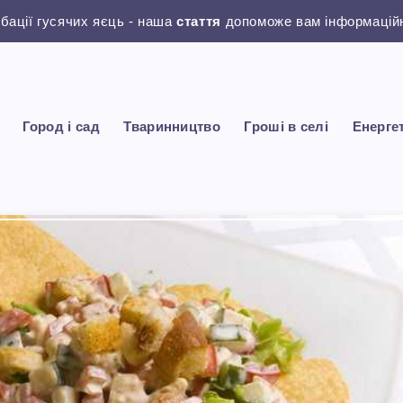
убації гусячих яєць - наша
стаття
допоможе вам інформаційн
Город і сад
Тваринництво
Гроші в селі
Енерге