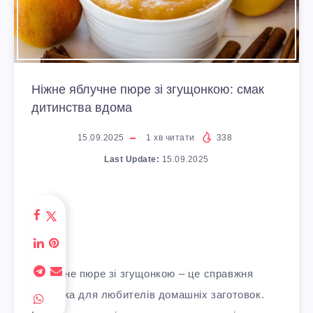
Ніжне яблучне пюре зі згущонкою: смак
дитинства вдома
15.09.2025
1
хв читати
338
Last Update:
15.09.2025
Яблучне пюре зі згущонкою – це справжня
знахідка для любителів домашніх заготовок.