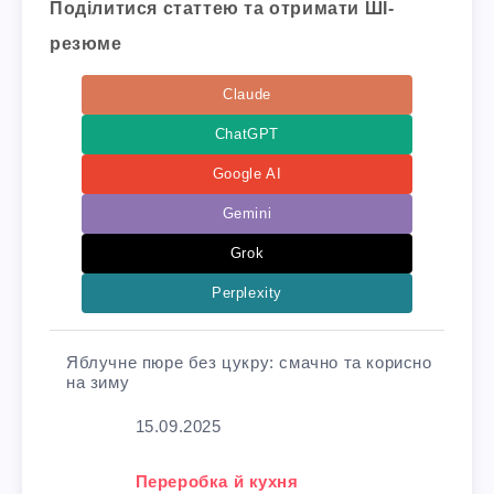
Поділитися статтею та отримати ШІ-
резюме
Claude
ChatGPT
Google AI
Gemini
Grok
Perplexity
Яблучне пюре без цукру: смачно та корисно
на зиму
Дата
15.09.2025
У зв'язку з тим, що
Переробка й кухня