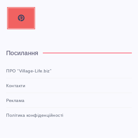
P
i
n
t
e
Посилання
r
e
ПРО “Village-Life.biz”
s
Контакти
t
P
Реклама
i
n
i
Політика конфіденційності
t
!