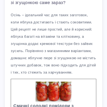
зі згущонкою саме зараз?
Осінь – ідеальний час для таких заготовок,
коли яблука достигають і стають соковитими.
Цей рецепт не лише простий, але й корисний:
яблука багаті на вітаміни та клітковину, а
згущонка додає кремової текстури без зайвих
зусиль. Порівняно з магазинними варіантами,
домашнє яблучне пюре зі згущонкою не містить
штучних добавок, тож воно підходить для дітей
і тих, хто стежить за харчуванням.
Смачні солодкі помідори з