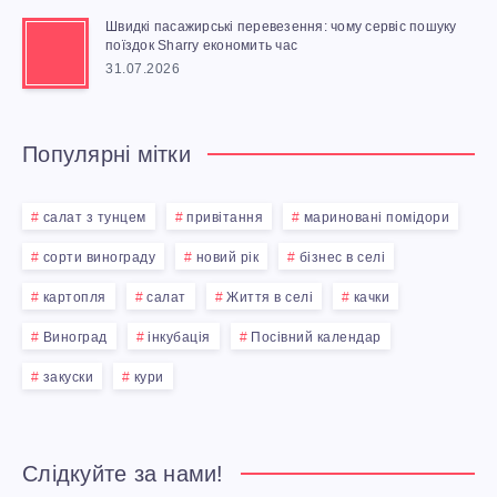
Швидкі пасажирські перевезення: чому сервіс пошуку
поїздок Sharry економить час
31.07.2026
Популярні мітки
салат з тунцем
привітання
мариновані помідори
сорти винограду
новий рік
бізнес в селі
картопля
салат
Життя в селі
качки
Виноград
інкубація
Посівний календар
закуски
кури
Слідкуйте за нами!