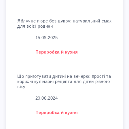
Яблучне пюре без цукру: натуральний смак
для всієї родини
Дата
15.09.2025
У зв'язку з тим, що
Переробка й кухня
Що приготувати дитині на вечерю: прості та
корисні кулінарні рецепти для дітей різного
віку
Дата
20.08.2024
У зв'язку з тим, що
Переробка й кухня