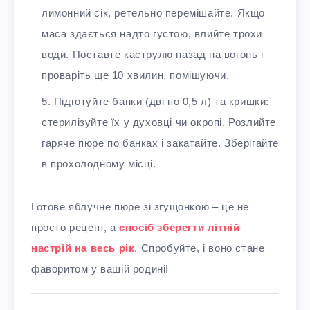
лимонний сік, ретельно перемішайте. Якщо
маса здається надто густою, влийте трохи
води. Поставте каструлю назад на вогонь і
проваріть ще 10 хвилин, помішуючи.
Підготуйте банки (дві по 0,5 л) та кришки:
стерилізуйте їх у духовці чи окропі. Розлийте
гаряче пюре по банках і закатайте. Зберігайте
в прохолодному місці.
Готове яблучне пюре зі згущонкою – це не
просто рецепт, а
спосіб зберегти літній
настрій на весь рік
. Спробуйте, і воно стане
фаворитом у вашій родині!